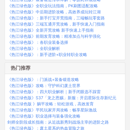
《热江绿色版》全职业玩法指南，PK刷图适配攻略
《热江绿色版》中后期进阶攻略，高效养成玩转江湖
《热江绿色版》：新手打宝开荒指南，三端畅玩零套路
《热江绿色版》三端互通开荒攻略，新手快速入门指南
《热江绿色版》全新开荒攻略 新手快速上手指南
《热江绿色版》前期发育攻略：精准加点与科学强化
《热江绿色版》：各职业装备选择
《热江绿色版》：全职业解析
《热江绿色版》：新手进阶+职业转职全攻略
热门推荐
《热江绿色版》：门派战+装备锻造攻略
《热江绿色版》攻略：守护科幻废土世界
《热江绿色版》：四大职业解析｜新手闭眼选不踩雷
《热江绿色版》S37「龙之恩赐」新服：开启星际生存新纪元
《热江绿色版 》躺平攻略：轻松游戏，高效发育
《热江绿色版》平民玩家开局攻略：畅享星际激战
《热江绿色版》职业选择与装备强化攻略
剑师全阶段成长指南：从近战新秀到战场主宰的进阶之路
《热江绿色版》：废土星系的热血冒险之旅