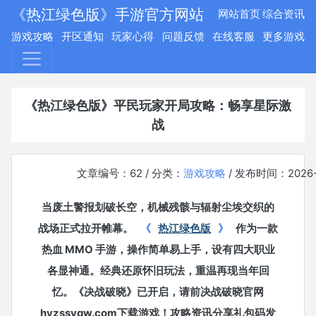
《热江绿色版》手游官方网站
网站首页
综合资讯
游戏攻略
开区通知
玩家心得
问题反馈
在线客服
更多游戏
《热江绿色版》平民玩家开局攻略：畅享星际激
战
文章编号：62 / 分类：
游戏攻略
/ 发布时间：2026-0
当废土警报划破长空，机械残骸与辐射尘埃交织的
战场正式拉开帷幕。
《
热江绿色版
》
作为一款
热血 MMO 手游，操作简单易上手，设有四大职业
各显神通。经典还原怀旧玩法，重温再现当年回
忆。《决战破晓》已开启，请前决战破晓官网
hyzssygw.com下载游戏！攻略资讯分享礼包码发