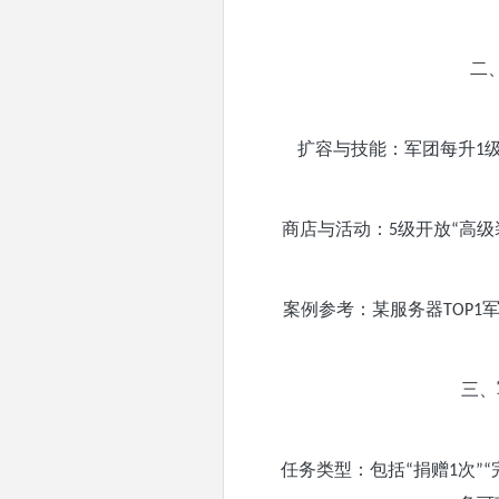
二
扩容与技能：军团每升
1
商店与活动：
级开放
高级
5
“
案例参考：某服务器
TOP1
三、
任务类型：包括
捐赠
次
“
1
”“