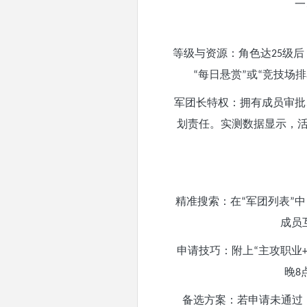
一
等级与资源：角色达
级后
25
每日悬赏
或
竞技场排
“
”
“
军团长特权：拥有成员审批
划责任。实测数据显示，
精准搜索：在
军团列表
中
“
”
成员
申请技巧：附上
主攻职业
“
晚
8
备选方案：若申请未通过