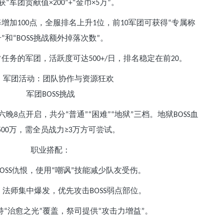
获
军团贡献值
金币
万
。
“
×200”+“
×5
”
每增加
点，全服排名上升
位，前
军团可获得
专属称
100
1
10
“
号
和
挑战额外掉落次数
。
”
“BOSS
”
常任务的军团，活跃度可达
日，排名稳定在前
。
500+/
20
、军团活动：团队协作与资源狂欢
军团
挑战
BOSS
六晚
点开启，共分
普通
困难
地狱
三档。地狱
血
8
“
”“
”“
”
BOSS
万，需全员战力
万方可尝试。
500
≥3
职业搭配：
仇恨，使用
嘲讽
技能减少队友受伤。
OSS
“
”
、法师集中爆发，优先攻击
弱点部位。
BOSS
持
治愈之光
覆盖，祭司提供
攻击力增益
。
“
”
“
”