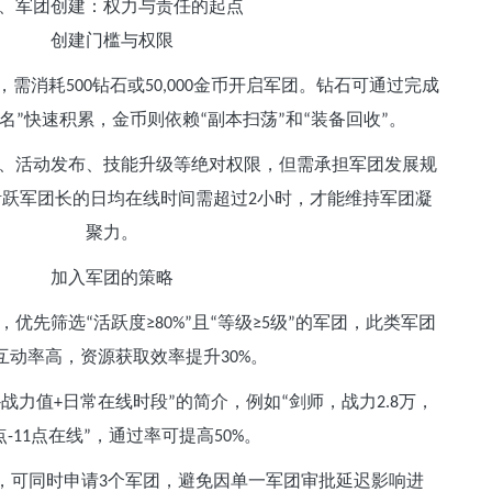
、军团创建：权力与责任的起点
创建门槛与权限
，需消耗
钻石或
金币开启军团。钻石可通过完成
500
50,000
名
快速积累，金币则依赖
副本扫荡
和
装备回收
。
”
“
”
“
”
、活动发布、技能升级等绝对权限，但需承担军团发展规
活跃军团长的日均在线时间需超过
小时，才能维持军团凝
2
聚力。
加入军团的策略
，优先筛选
活跃度
且
等级
级
的军团，此类军团
“
≥80%”
“
≥5
”
互动率高，资源获取效率提升
。
30%
战力值
日常在线时段
的简介，例如
剑师，战力
万，
+
+
”
“
2.8
点
点在线
，通过率可提高
。
-11
”
50%
，可同时申请
个军团，避免因单一军团审批延迟影响进
3