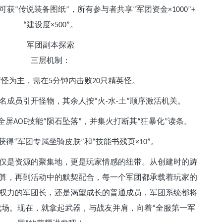
可获
传说装备图纸
，所有参与者共享
军团资金
“
”
“
×1000”+
建设度
。
“
×500”
军团副本探索
三层机制：
清怪为主，需在
分钟内击败
只精英怪。
5
20
名成员引开怪物，其余人按
火
水
土
顺序激活机关。
“
-
-
”
全屏
技能
陨石坠落
，并集火打断其
狂暴化
读条。
AOE
“
”
“
”
获得
军团专属坐骑皮肤
和
技能书残页
。
“
”
“
×10”
仅是资源的聚集地，更是玩家情感的纽带。从创建时的踌
算，再到活动中的默契配合，每一个军团都承载着玩家的
权力的军团长，还是渴望成长的普通成员，军团系统都将
战场。现在，就拿起武器，与战友并肩，向着
全服第一军
“