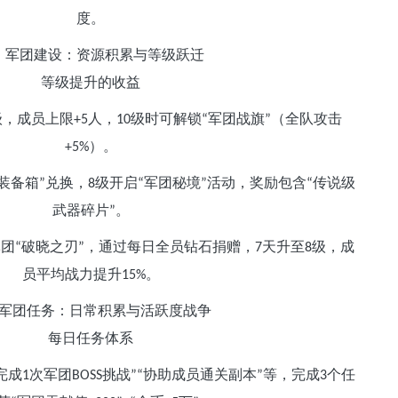
度。
、军团建设：资源积累与等级跃迁
等级提升的收益
级，成员上限
人，
级时可解锁
军团战旗
（全队攻击
+5
10
“
”
）。
+5%
装备箱
兑换，
级开启
军团秘境
活动，奖励包含
传说级
”
8
“
”
“
武器碎片
。
”
军团
破晓之刃
，通过每日全员钻石捐赠，
天升至
级，成
“
”
7
8
员平均战力提升
。
15%
军团任务：日常积累与活跃度战争
每日任务体系
完成
次军团
挑战
协助成员通关副本
等，完成
个任
1
BOSS
”“
”
3