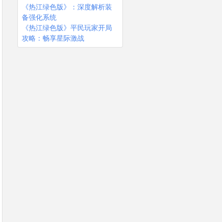
《热江绿色版》：深度解析装
备强化系统
《热江绿色版》平民玩家开局
攻略：畅享星际激战