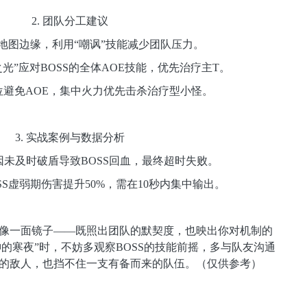
2. 团队分工建议
地图边缘，利用“嘲讽”技能减少团队压力。
之光”应对BOSS的全体AOE技能，优先治疗主T。
位避免
AOE，集中火力优先击杀治疗型小怪。
3. 实战案例与数据分析
因未及时破盾导致BOSS回血，最终超时失败。
SS虚弱期伤害提升50%，需在10秒内集中输出。
像一面镜子
——既照出团队的默契度，也映出你对机制的
的寒夜”时，不妨多观察BOSS的技能前摇，多与队友沟通
的敌人，也挡不住一支有备而来的队伍。（仅供参考）